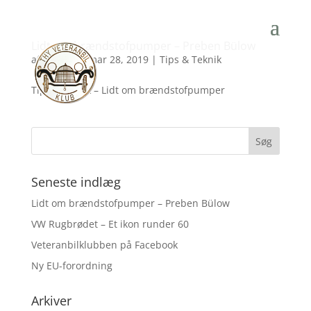
Lidt om brændstofpumper – Preben Bülow
af
Lisbeth
|
mar 28, 2019
|
Tips & Teknik
Tips & teknik – Lidt om brændstofpumper
Seneste indlæg
Lidt om brændstofpumper – Preben Bülow
VW Rugbrødet – Et ikon runder 60
Veteranbilklubben på Facebook
Ny EU-forordning
Arkiver