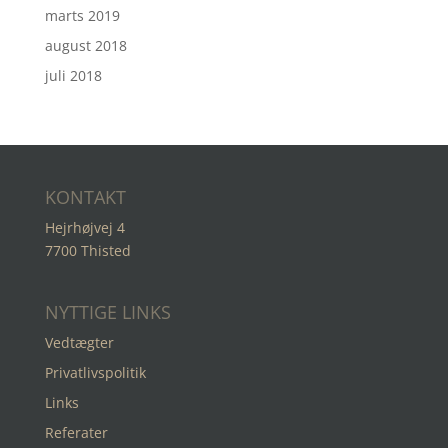
marts 2019
august 2018
juli 2018
KONTAKT
Hejrhøjvej 4
7700 Thisted
NYTTIGE LINKS
Vedtægter
Privatlivspolitik
Links
Referater